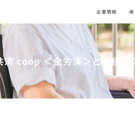
企業情報
導
済 coop ＜全労済＞との提