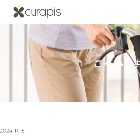
内
容
を
ス
キ
ッ
プ
こくみん共
2024-11-15