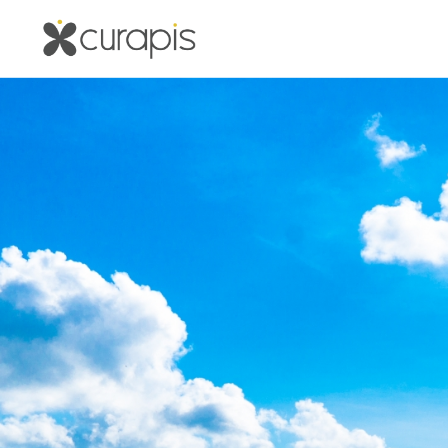
内
容
を
ス
キ
ッ
プ